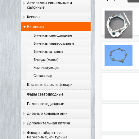
Автолампы сигнальные и
салонные
Ксенон
Би-линзы
Би-линзы светодиодные
Би-линзы универсальные
Би-линзы штатные
Бленды (маски)
Комплектующие
Стекла фар
Штатные фары и фонари
Фары светодиодные
Балки светодиодные
Дневные ходовые огни
Дополнительная оптика
Фонари габаритные,
маркерные, контурные