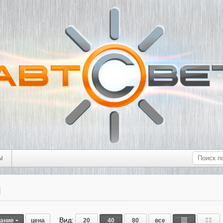
Ы
ы
Вид:
вание
цена
20
40
80
все