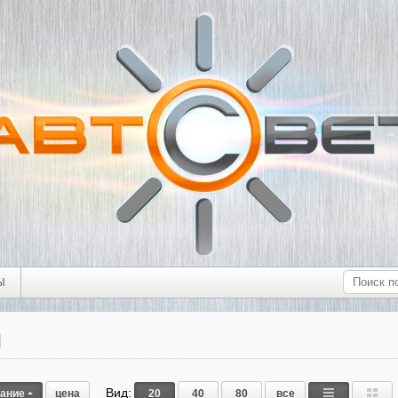
Ы
ы
Вид:
вание
цена
20
40
80
все