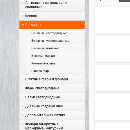
Автолампы сигнальные и
салонные
Ксенон
Би-линзы
Би-линзы светодиодные
Би-линзы универсальные
Би-линзы штатные
Бленды (маски)
Комплектующие
Стекла фар
Штатные фары и фонари
Фары светодиодные
Балки светодиодные
Дневные ходовые огни
Дополнительная оптика
Фонари габаритные,
маркерные, контурные