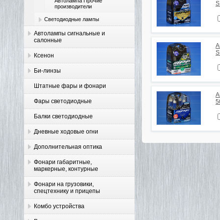
Автолампа Прочие
S
производители
Светодиодные лампы
Автолампы сигнальные и
салонные
А
S
Ксенон
Би-линзы
Штатные фары и фонари
А
Фары светодиодные
5
Балки светодиодные
Дневные ходовые огни
Дополнительная оптика
Фонари габаритные,
маркерные, контурные
Фонари на грузовики,
спецтехнику и прицепы
Комбо устройства