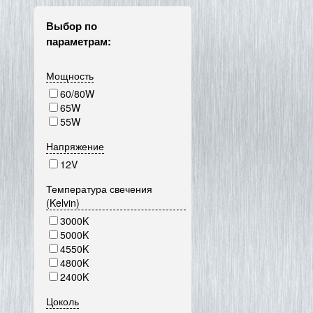
Выбор по
параметрам:
Мощность
60/80W
65W
55W
Напряжение
12V
Температура свечения
(Kelvin)
3000K
5000K
4550K
4800K
2400K
Цоколь