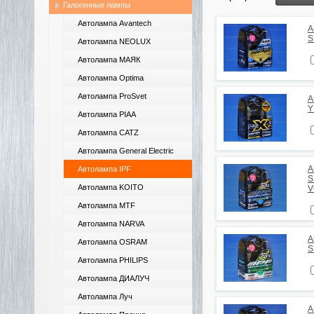
Галогенные лампы
Автолампа Avantech
А
S
Автолампа NEOLUX
Автолампа МАЯК
Автолампа Optima
Автолампа ProSvet
А
Y
Автолампа PIAA
Автолампа CATZ
Автолампа General Electric
А
Автолампа IPF
S
Автолампа KOITO
V
Автолампа MTF
Автолампа NARVA
А
Автолампа OSRAM
S
Автолампа PHILIPS
Автолампа ДИАЛУЧ
Автолампа Луч
А