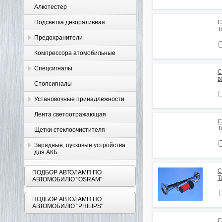
Алкотестер
Подсветка декоративная
С
Т
Предохранители
Компрессора атомобильные
Спецсигналы
С
в
Стопсигналы
Установочные принадлежности
Лента светоотражающая
С
Т
Щетки стеклоочистителя
Зарядные, пусковые устройства
для АКБ
С
ПОДБОР АВТОЛАМП ПО
Т
АВТОМОБИЛЮ "OSRAM"
ПОДБОР АВТОЛАМП ПО
АВТОМОБИЛЮ "PHILIPS"
С