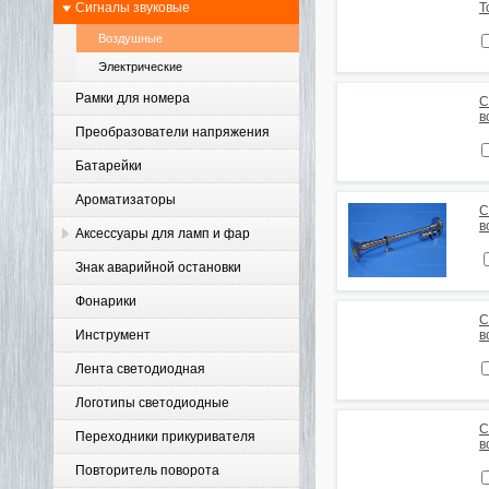
Сигналы звуковые
Т
Воздушные
Электрические
Рамки для номера
С
в
Преобразователи напряжения
Батарейки
Ароматизаторы
С
в
Аксессуары для ламп и фар
Знак аварийной остановки
Фонарики
С
Инструмент
в
Лента светодиодная
Логотипы светодиодные
С
Переходники прикуривателя
в
Повторитель поворота