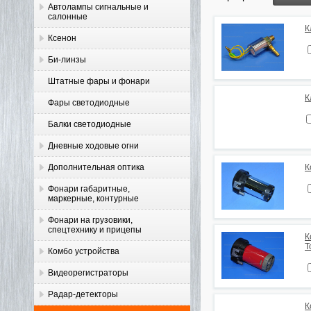
Автолампы сигнальные и
салонные
К
Ксенон
Би-линзы
Штатные фары и фонари
К
Фары светодиодные
Балки светодиодные
Дневные ходовые огни
Дополнительная оптика
К
Фонари габаритные,
маркерные, контурные
Фонари на грузовики,
спецтехнику и прицепы
К
Т
Комбо устройства
Видеорегистраторы
Радар-детекторы
К