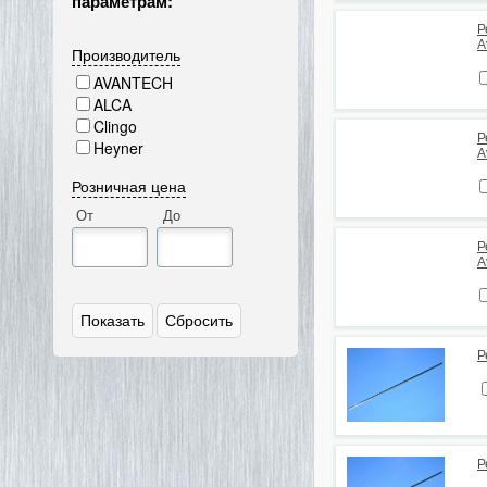
параметрам:
Р
A
Производитель
AVANTECH
ALCA
Clingo
Р
Heyner
A
Розничная цена
От
До
Р
A
Р
Р