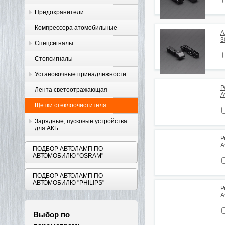
Предохранители
Компрессора атомобильные
А
3
Спецсигналы
Стопсигналы
Установочные принадлежности
Р
Лента светоотражающая
A
Щетки стеклоочистителя
Зарядные, пусковые устройства
для АКБ
Р
A
ПОДБОР АВТОЛАМП ПО
АВТОМОБИЛЮ "OSRAM"
ПОДБОР АВТОЛАМП ПО
АВТОМОБИЛЮ "PHILIPS"
Р
A
Выбор по