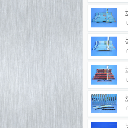
Щ
S
Щ
W
Щ
A
Щ
A
Щ