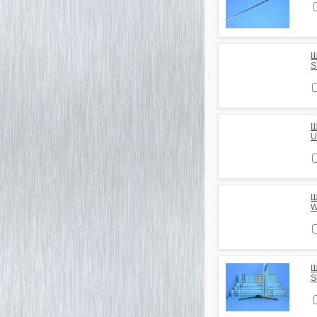
Щ
S
Щ
U
Щ
W
Щ
S