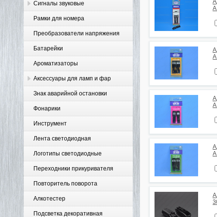
А
Сигналы звуковые
A
Рамки для номера
Преобразователи напряжения
Батарейки
А
A
Ароматизаторы
Аксессуары для ламп и фар
Знак аварийной остановки
А
A
Фонарики
Инструмент
Лента светодиодная
А
Логотипы светодиодные
A
Переходники прикуривателя
Повторитель поворота
А
Алкотестер
3
Подсветка декоративная