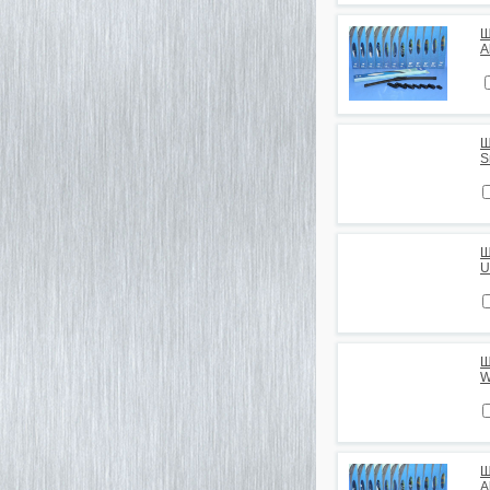
Щ
A
Щ
S
Щ
U
Щ
W
Щ
A