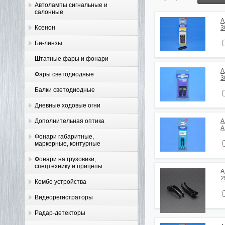
Автолампы сигнальные и
салонные
А
Ксенон
3
Би-линзы
Штатные фары и фонари
А
Фары светодиодные
3
Балки светодиодные
Дневные ходовые огни
Дополнительная оптика
А
A
Фонари габаритные,
маркерные, контурные
Фонари на грузовики,
спецтехнику и прицепы
А
2
Комбо устройства
Видеорегистраторы
Радар-детекторы