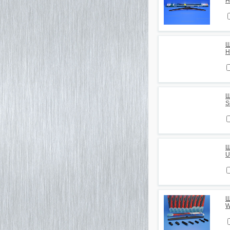
H
Щ
H
Щ
S
Щ
U
Щ
W