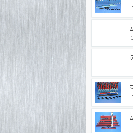
Щ
S
Щ
U
Щ
W
Щ
A