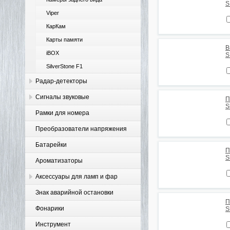
S
Viper
КарКам
Карты памяти
В
iBOX
S
SilverStone F1
Радар-детекторы
Сигналы звуковые
П
S
Рамки для номера
Преобразователи напряжения
Батарейки
П
S
Ароматизаторы
Аксессуары для ламп и фар
Знак аварийной остановки
П
Фонарики
S
Инструмент