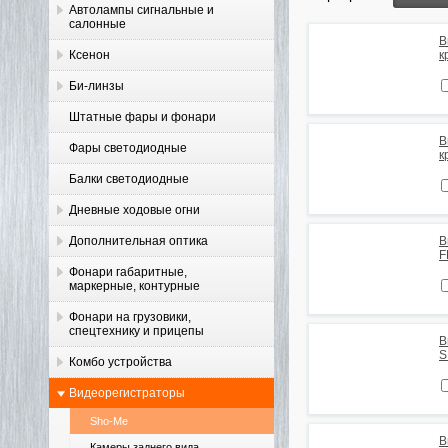
Автолампы сигнальные и
салонные
В
Ксенон
к
Би-линзы
Штатные фары и фонари
В
Фары светодиодные
к
Балки светодиодные
Дневные ходовые огни
Дополнительная оптика
В
F
Фонари габаритные,
маркерные, контурные
Фонари на грузовики,
спецтехнику и прицепы
В
S
Комбо устройства
Видеорегистраторы
Sho-Me
В
Камеры заднего вида