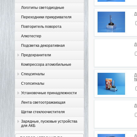
Логотипы светодиодные
Л
Переходники прикуривателя
Повторитель поворота
Алкотестер
Л
Подсветка декоративная
Предохранители
Компрессора атомобильные
Спецсигналы
Л
N
Стопсигналы
Установочные принадлежности
Лента светоотражающая
Л
Щетки стеклоочистителя
Зарядные, пусковые устройства
для АКБ
Л