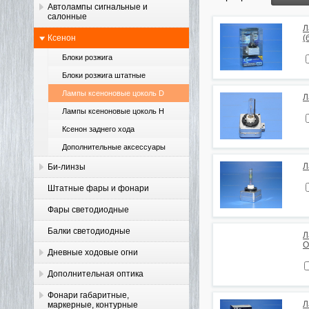
Автолампы сигнальные и
салонные
Л
Ксенон
(
Блоки розжига
Блоки розжига штатные
Лампы ксеноновые цоколь D
Л
Лампы ксеноновые цоколь H
Ксенон заднего хода
Дополнительные аксессуары
Л
Би-линзы
Штатные фары и фонари
Фары светодиодные
Балки светодиодные
Л
O
Дневные ходовые огни
Дополнительная оптика
Фонари габаритные,
Л
маркерные, контурные