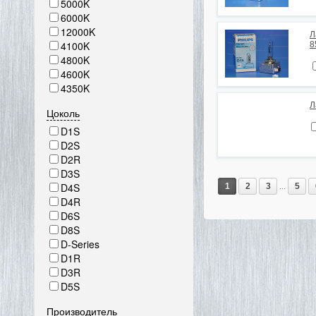
5000K
6000K
12000K
Л
4100K
8
4800K
4600K
4350K
Л
Цоколь
D1S
D2S
D2R
D3S
D4S
1
2
3
...
5
D4R
D6S
D8S
D-Series
D1R
D3R
D5S
Производитель