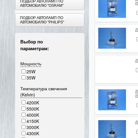
ПОДБОР АВТОЛАМП ПО
(
АВТОМОБИЛЮ "OSRAM"
ПОДБОР АВТОЛАМП ПО
АВТОМОБИЛЮ "PHILIPS"
Л
Выбор по
параметрам:
Л
Мощность
25W
35W
Температура свечения
Л
(Kelvin)
(
4200K
5500K
4000K
4150K
Л
3000K
4300K