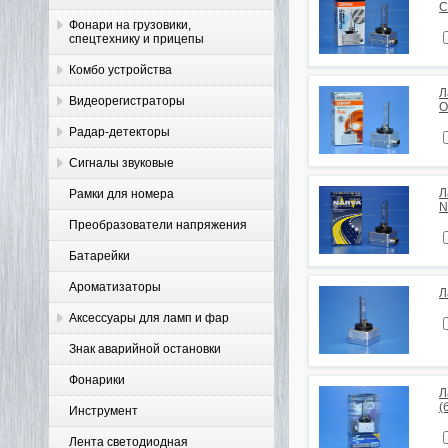
C
Фонари на грузовики,
спецтехнику и прицепы
Комбо устройства
Л
Видеорегистраторы
O
Радар-детекторы
Сигналы звуковые
Л
Рамки для номера
N
Преобразователи напряжения
Батарейки
Ароматизаторы
Л
Аксессуары для ламп и фар
Знак аварийной остановки
Фонарики
Л
(
Инструмент
Лента светодиодная