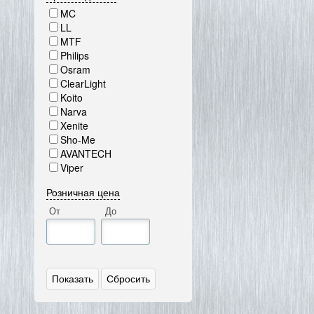
MC
LL
MTF
Philips
Osram
ClearLight
Koito
Narva
Xenite
Sho-Me
AVANTECH
Viper
Розничная цена
От
До