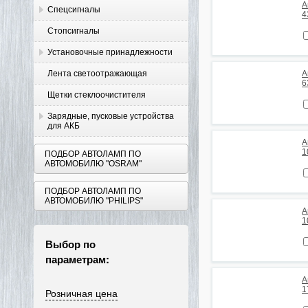
А
Спецсигналы
4
Стопсигналы
Установочные принадлежности
Лента светоотражающая
А
6
Щетки стеклоочистителя
Зарядные, пусковые устройства
для АКБ
А
1
ПОДБОР АВТОЛАМП ПО
АВТОМОБИЛЮ "OSRAM"
ПОДБОР АВТОЛАМП ПО
АВТОМОБИЛЮ "PHILIPS"
А
1
Выбор по
параметрам:
А
1
Розничная цена