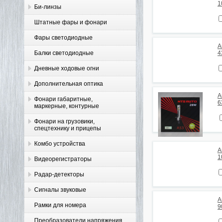
1
Би-линзы
Штатные фары и фонари
Фары светодиодные
А
Балки светодиодные
4
Дневные ходовые огни
Дополнительная оптика
А
Фонари габаритные,
6
маркерные, контурные
Фонари на грузовики,
спецтехнику и прицепы
Комбо устройства
А
1
Видеорегистраторы
Радар-детекторы
Сигналы звуковые
А
Рамки для номера
9
Преобразователи напряжения