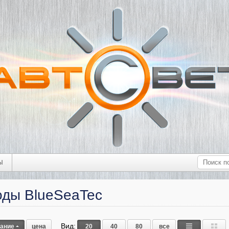
Ы
оды BlueSeaTec
Вид:
вание
цена
20
40
80
все