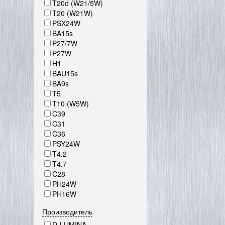
T20d (W21/5W)
T20 (W21W)
PSX24W
BA15s
P27/7W
P27W
H1
BAU15s
BA9s
T5
T10 (W5W)
C39
C31
C36
PSY24W
T4.2
T4.7
C28
PH24W
PH16W
Производитель
D-LUMINA