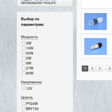
АВТОМОБИЛЮ "PHILIPS"
Выбор по
параметрам:
Мощность
3W
10W
50W
2W
9W
27W
1
2
3
...
5
80W
Напряжение
12V
Цоколь
PY24W
BAY15d