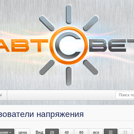
Ы
зователи напряжения
Вид:
вание
цена
20
40
80
все