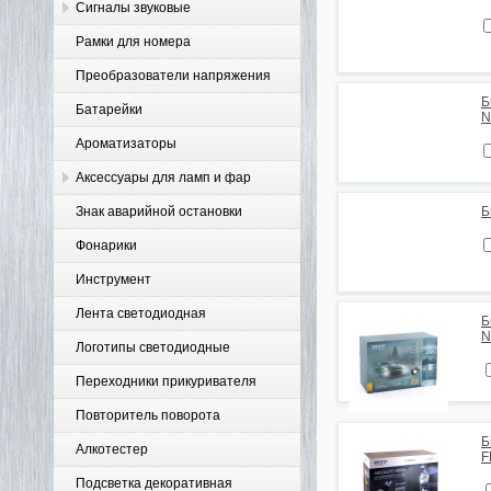
Сигналы звуковые
Рамки для номера
Преобразователи напряжения
Б
Батарейки
N
Ароматизаторы
Аксессуары для ламп и фар
Знак аварийной остановки
Б
Фонарики
Инструмент
Лента светодиодная
Б
N
Логотипы светодиодные
Переходники прикуривателя
Повторитель поворота
Б
Алкотестер
F
Подсветка декоративная