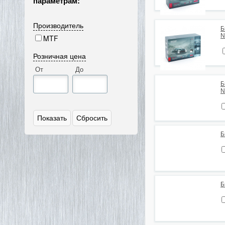
параметрам:
Производитель
Б
N
MTF
Розничная цена
От
До
Б
N
Б
Б