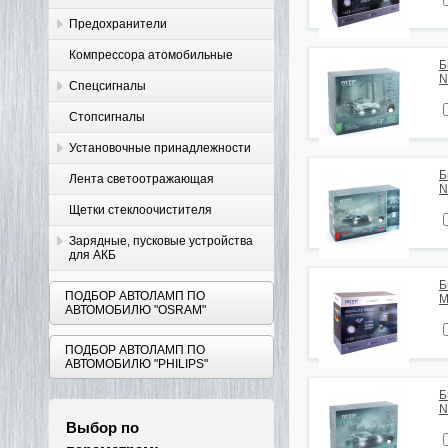
Предохранители
Компрессора атомобильные
Б
N
Спецсигналы
Стопсигналы
Установочные принадлежности
Б
Лента светоотражающая
N
Щетки стеклоочистителя
Зарядные, пусковые устройства
для АКБ
Б
ПОДБОР АВТОЛАМП ПО
M
АВТОМОБИЛЮ "OSRAM"
ПОДБОР АВТОЛАМП ПО
АВТОМОБИЛЮ "PHILIPS"
Б
N
Выбор по