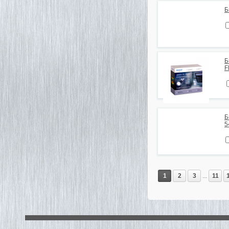
Б
Б
F
Б
5
1
2
3
...
11