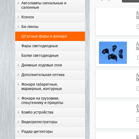
Автолампы сигнальные и
салонные
А
Ксенон
N
Би-линзы
Штатные фары и фонари
А
Фары светодиодные
N
Балки светодиодные
Дневные ходовые огни
Дополнительная оптика
А
N
Фонари габаритные,
маркерные, контурные
Фонари на грузовики,
спецтехнику и прицепы
А
T
Комбо устройства
Видеорегистраторы
Радар-детекторы
Б