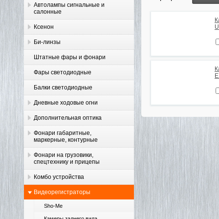
Автолампы сигнальные и
салонные
К
Ксенон
U
Би-линзы
Штатные фары и фонари
К
Фары светодиодные
E
Балки светодиодные
Дневные ходовые огни
Дополнительная оптика
Фонари габаритные,
маркерные, контурные
Фонари на грузовики,
спецтехнику и прицепы
Комбо устройства
Видеорегистраторы
Sho-Me
Камеры заднего вида