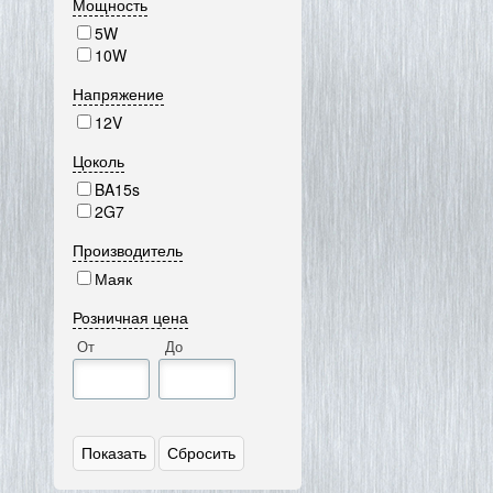
Мощность
5W
10W
Напряжение
12V
Цоколь
BA15s
2G7
Производитель
Маяк
Розничная цена
От
До