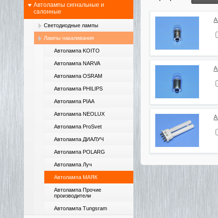
Автолампы сигнальные и
салонные
А
Светодиодные лампы
Лампы накаливания
Автолампа KOITO
Автолампа NARVA
А
Автолампа OSRAM
Автолампа PHILIPS
Автолампа PIAA
Автолампа NEOLUX
А
Автолампа ProSvet
Автолампа ДИАЛУЧ
Автолампа POLARG
Автолампа Луч
Автолампа МАЯК
Автолампа Прочие
производители
Автолампа Tungsram