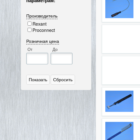
параметрам:
Производитель
Rexant
Proconnect
Розничная цена
От
До