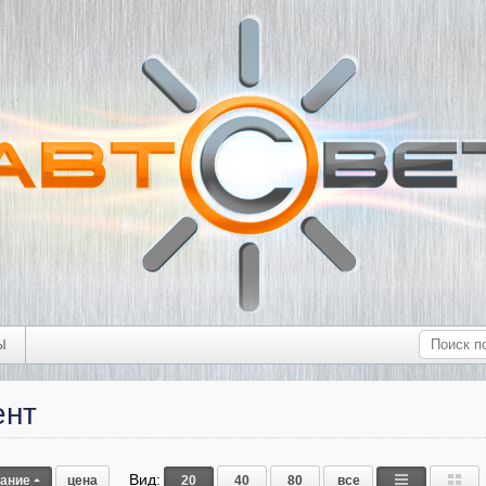
Ы
ент
Вид:
вание
цена
20
40
80
все