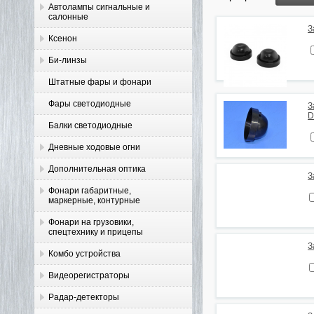
Автолампы сигнальные и
салонные
З
Ксенон
Би-линзы
Штатные фары и фонари
Фары светодиодные
З
D
Балки светодиодные
Дневные ходовые огни
Дополнительная оптика
З
Фонари габаритные,
маркерные, контурные
Фонари на грузовики,
спецтехнику и прицепы
З
Комбо устройства
Видеорегистраторы
Радар-детекторы