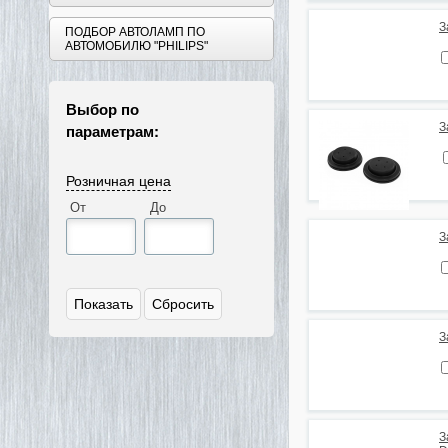
З
ПОДБОР АВТОЛАМП ПО
АВТОМОБИЛЮ "PHILIPS"
Выбор по
параметрам:
З
Розничная цена
От
До
З
З
З