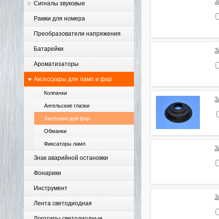
З
Сигналы звуковые
Рамки для номера
Преобразователи напряжения
Батарейки
З
Ароматизаторы
Аксессуары для ламп и фар
Колпачки
З
Ангельские глазки
Заглушки для фар
Обманки
Фиксаторы ламп
З
Знак аварийной остановки
Фонарики
Инструмент
З
Лента светодиодная
Логотипы светодиодные