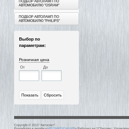
ПОДБОР АВТОЛАМП ПО
АВТОМОБИЛЮ "OSRAM"
ПОДБОР АВТОЛАМП ПО
АВТОМОБИЛЮ "PHILIPS"
Выбор по
параметрам:
Розничная цена
От
До
Copyright © 2013 “Автосвет”.
Разработка и дизайн «
АВТОМАТИЗАЦИЯ
» Работает на 1СБитрикс: Управлен