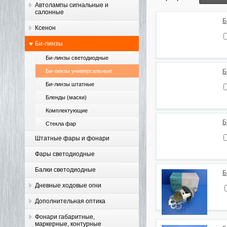
Автолампы сигнальные и
салонные
Б
Ксенон
Би-линзы
Би-линзы светодиодные
Би-линзы универсальные
Б
Би-линзы штатные
Бленды (маски)
Комплектующие
Б
Стекла фар
Штатные фары и фонари
Фары светодиодные
Балки светодиодные
Б
Дневные ходовые огни
Дополнительная оптика
Фонари габаритные,
маркерные, контурные