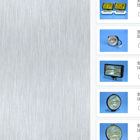
Ф
H
Ф
W
Ф
г
Ф
г
Ф
г