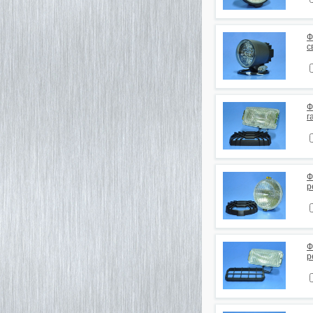
Ф
с
Ф
г
Ф
р
Ф
р