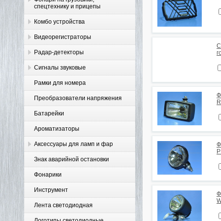
спецтехнику и прицепы
Комбо устройства
Видеорегистраторы
С
Радар-детекторы
г
Сигналы звуковые
Рамки для номера
Ф
Преобразователи напряжения
R
Батарейки
Ароматизаторы
Аксессуары для ламп и фар
Ф
P
Знак аварийной остановки
Фонарики
Инструмент
Ф
W
Лента светодиодная
Логотипы светодиодные