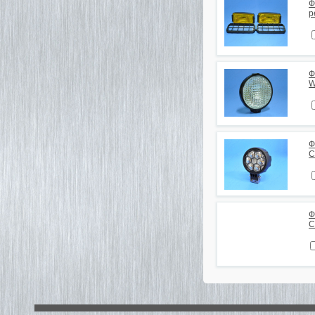
Ф
р
Ф
W
Ф
C
Ф
C