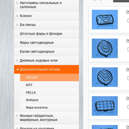
Автолампы сигнальные и
салонные
Р
Ксенон
Би-линзы
Штатные фары и фонари
Р
Фары светодиодные
Балки светодиодные
Дневные ходовые огни
Дополнительная оптика
Р
WESEM
MTF
HELLA
Р
NoName
Фара-искатель
Фонари габаритные,
маркерные, контурные
Р
Фонари на грузовики,