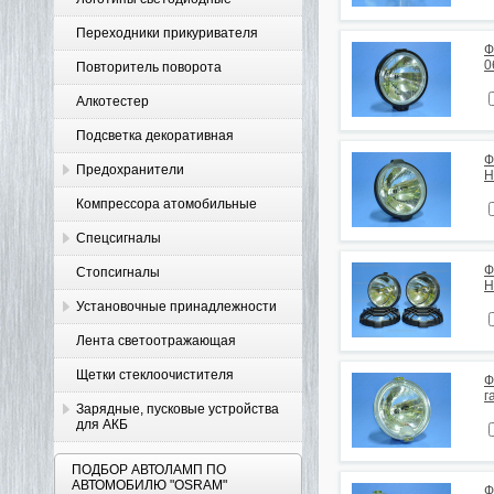
Переходники прикуривателя
Ф
0
Повторитель поворота
Алкотестер
Подсветка декоративная
Ф
Предохранители
H
Компрессора атомобильные
Спецсигналы
Ф
Стопсигналы
H
Установочные принадлежности
Лента светоотражающая
Щетки стеклоочистителя
Ф
г
Зарядные, пусковые устройства
для АКБ
ПОДБОР АВТОЛАМП ПО
АВТОМОБИЛЮ "OSRAM"
Ф