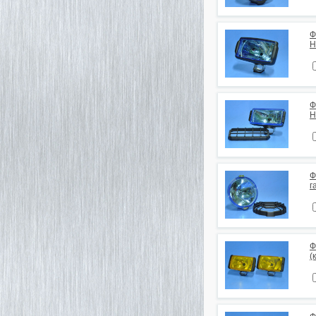
Ф
H
Ф
H
Ф
г
Ф
(