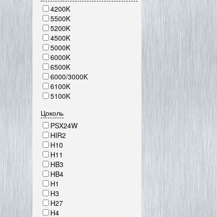
4200K
5500K
5200K
4500K
5000K
6000K
6500K
6000/3000K
6100K
5100K
Цоколь
PSX24W
HIR2
H10
H11
HB3
HB4
H1
H3
H27
H4