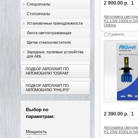
2 900.00 р.
Спецсигналы
Стопсигналы
Автолампа светод
H1 13W 2300Lm 50
Установочные принадлежности
Optima
Лента светоотражающая
Сравнить
Щетки стеклоочистителя
Зарядные, пусковые устройства
для АКБ
ПОДБОР АВТОЛАМП ПО
АВТОМОБИЛЮ "OSRAM"
ПОДБОР АВТОЛАМП ПО
АВТОМОБИЛЮ "PHILIPS"
Выбор по
2 390.00 р.
параметрам:
Автолампа светод
Мощность
H1 20W 4500Lm 500