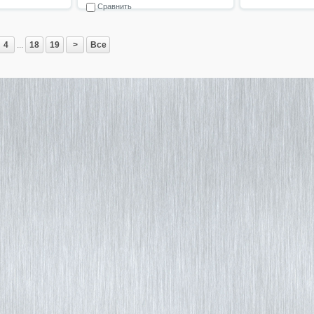
Сравнить
4
...
18
19
>
Все