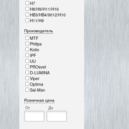
H7
H8/H9/H11/H16
HB3/HB4/9012/H10
H11/H9
Производитель
MTF
Philips
Koito
IPF
UU
PROsvet
D-LUMINA
Viper
Optima
Sal-Man
Розничная цена
От
До