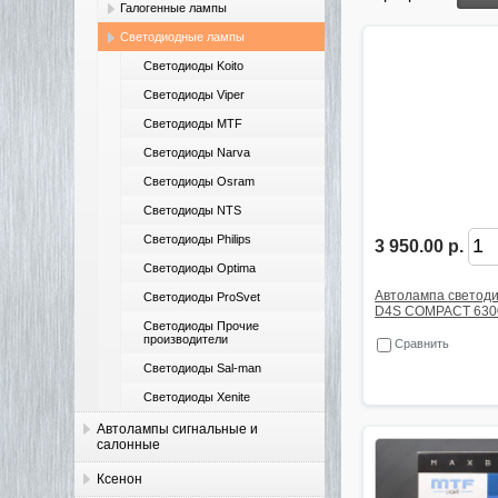
Галогенные лампы
Светодиодные лампы
Светодиоды Koito
Светодиоды Viper
Светодиоды MTF
Светодиоды Narva
Светодиоды Osram
Светодиоды NTS
Светодиоды Philips
3 950.00 р.
Светодиоды Optima
Автолампа светод
Светодиоды ProSvet
D4S COMPACT 6300
Светодиоды Прочие
производители
Сравнить
Светодиоды Sal-man
Светодиоды Xenite
Автолампы сигнальные и
салонные
Ксенон