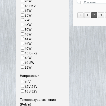
20W
Сравнить
18 Вт х2
15W
25W
<
1
2
3
7W
35W
30W
48W
14W
36W
40W
45 Вт х2
18W
19,2W
28W
Напряжение
12V
12V-24V
18V-32V
Температура свечения
(Kelvin)