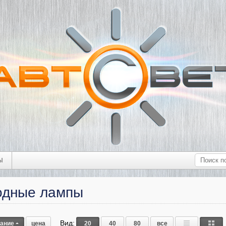
Ы
одные лампы
Вид:
вание
цена
20
40
80
все