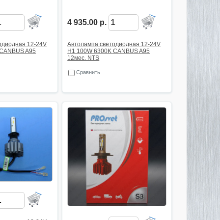
4 935.00 р.
одиодная 12-24V
Автолампа светодиодная 12-24V
 CANBUS A95
H1 100W 6300K CANBUS A95
12мес. NTS
Сравнить