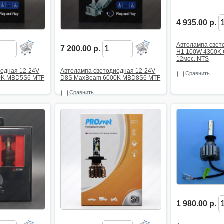
4 935.00 р.
Автолампа свет
7 200.00 р.
H1 100W 4300K
12мес. NTS
иодная 12-24V
Автолампа светодиодная 12-24V
Сравнить
0K MBD5S6 MTF
D8S MaxBeam 6000K MBD8S6 MTF
Сравнить
1 980.00 р.