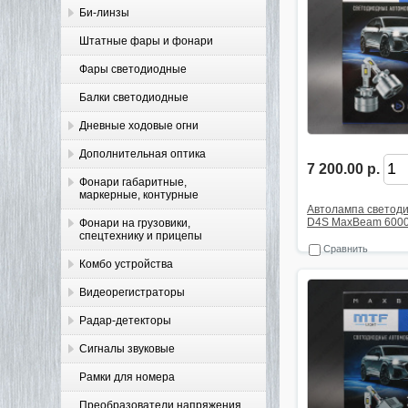
Би-линзы
Штатные фары и фонари
Фары светодиодные
Балки светодиодные
Дневные ходовые огни
Дополнительная оптика
7 200.00 р.
Фонари габаритные,
маркерные, контурные
Автолампа светод
D4S MaxBeam 600
Фонари на грузовики,
спецтехнику и прицепы
Сравнить
Комбо устройства
Видеорегистраторы
Радар-детекторы
Сигналы звуковые
Рамки для номера
Преобразователи напряжения