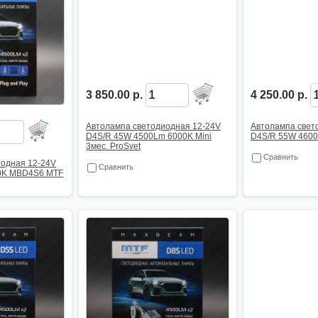
3 850.00 р.
4 250.00 р.
Автолампа светодиодная 12-24V
Автолампа свет
D4S/R 45W 4500Lm 6000K Mini
D4S/R 55W 460
3мес. ProSvet
Сравнить
иодная 12-24V
Сравнить
0K MBD4S6 MTF