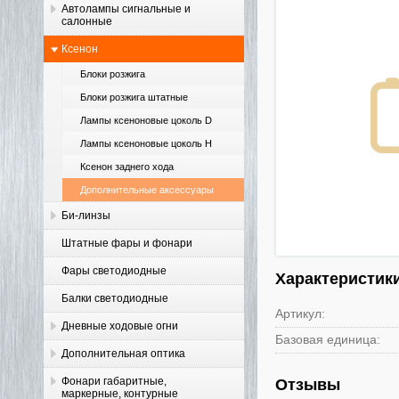
Автолампы сигнальные и
салонные
Ксенон
Блоки розжига
Блоки розжига штатные
Лампы ксеноновые цоколь D
Лампы ксеноновые цоколь H
Ксенон заднего хода
Дополнительные аксессуары
Би-линзы
Штатные фары и фонари
Фары светодиодные
Характеристик
Балки светодиодные
Артикул:
Дневные ходовые огни
Базовая единица:
Дополнительная оптика
Фонари габаритные,
Отзывы
маркерные, контурные