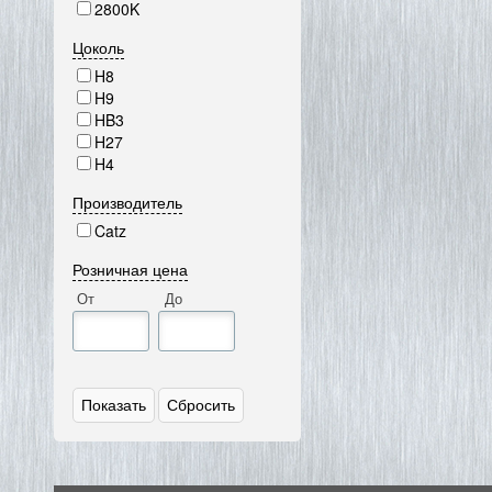
2800K
Цоколь
H8
H9
HB3
H27
H4
Производитель
Catz
Розничная цена
От
До