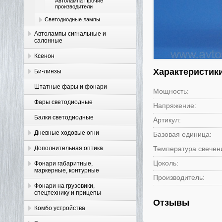
Автолампа Прочие
производители
Светодиодные лампы
Автолампы сигнальные и
салонные
Ксенон
Характеристик
Би-линзы
Штатные фары и фонари
Мощность:
Фары светодиодные
Напряжение:
Балки светодиодные
Артикул:
Дневные ходовые огни
Базовая единица:
Дополнительная оптика
Температура свечения
Цоколь:
Фонари габаритные,
маркерные, контурные
Производитель:
Фонари на грузовики,
спецтехнику и прицепы
Отзывы
Комбо устройства