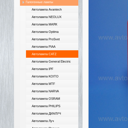
Галогенные лампы
Автолампа Avantech
Автолампа NEOLUX
Автолампа МАЯК
Автолампа Optima
Автолампа ProSvet
Автолампа PIAA
Автолампа CATZ
Автолампа General Electric
Автолампа IPF
Автолампа KOITO
Автолампа MTF
Автолампа NARVA
Автолампа OSRAM
Автолампа PHILIPS
Автолампа ДИАЛУЧ
Автолампа Луч