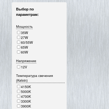
Выбор по
параметрам:
Мощность
35W
27W
60/55W
65W
60W
Напряжение
12V
Температура свечения
(Kelvin)
4150K
5000K
4700K
3300K
3900K