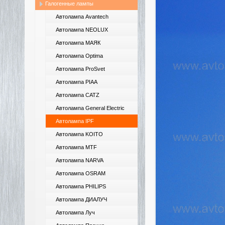
Галогенные лампы
Автолампа Avantech
Автолампа NEOLUX
Автолампа МАЯК
Автолампа Optima
Автолампа ProSvet
Автолампа PIAA
Автолампа CATZ
Автолампа General Electric
Автолампа IPF
Автолампа KOITO
Автолампа MTF
Автолампа NARVA
Автолампа OSRAM
Автолампа PHILIPS
Автолампа ДИАЛУЧ
Автолампа Луч