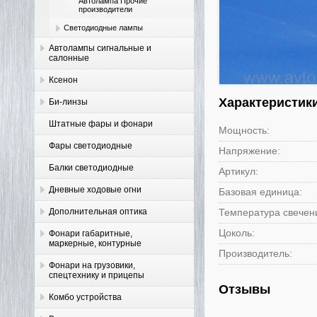
Автолампа Прочие
производители
Светодиодные лампы
Автолампы сигнальные и
салонные
Ксенон
Характеристик
Би-линзы
Штатные фары и фонари
Мощность:
Фары светодиодные
Напряжение:
Балки светодиодные
Артикул:
Дневные ходовые огни
Базовая единица:
Дополнительная оптика
Температура свечения
Цоколь:
Фонари габаритные,
маркерные, контурные
Производитель:
Фонари на грузовики,
спецтехнику и прицепы
Отзывы
Комбо устройства