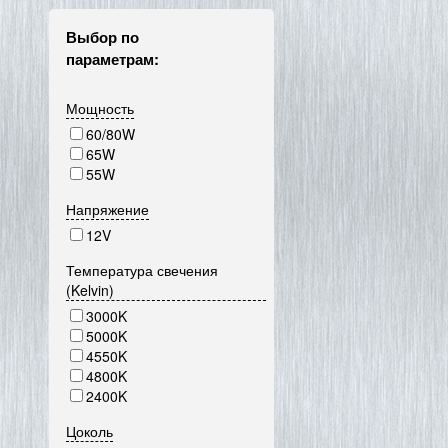
Выбор по
параметрам:
Мощность
60/80W
65W
55W
Напряжение
12V
Температура свечения
(Kelvin)
3000K
5000K
4550K
4800K
2400K
Цоколь