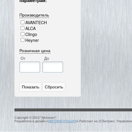
параметрам:
Производитель
AVANTECH
ALCA
Clingo
Heyner
Розничная цена
От
До
Copyright © 2013 “Автосвет”.
Разработка и дизайн «
АВТОМАТИЗАЦИЯ
» Работает на 1СБитрикс: Управлен