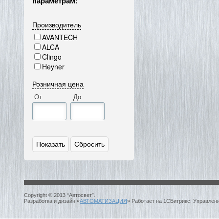
параметрам:
Производитель
AVANTECH
ALCA
Clingo
Heyner
Розничная цена
От
До
Copyright © 2013 “Автосвет”.
Разработка и дизайн «
АВТОМАТИЗАЦИЯ
» Работает на 1СБитрикс: Управлен