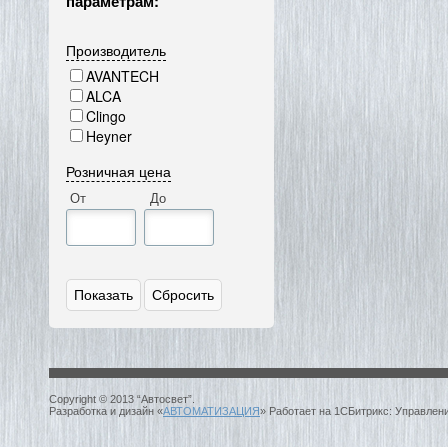
параметрам:
Производитель
AVANTECH
ALCA
Clingo
Heyner
Розничная цена
От
До
Copyright © 2013 “Автосвет”.
Разработка и дизайн «
АВТОМАТИЗАЦИЯ
» Работает на 1СБитрикс: Управлен