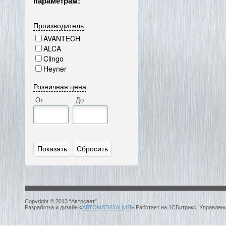
параметрам:
Производитель
AVANTECH
ALCA
Clingo
Heyner
Розничная цена
От
До
Copyright © 2013 “Автосвет”.
Разработка и дизайн «
АВТОМАТИЗАЦИЯ
» Работает на 1СБитрикс: Управлен