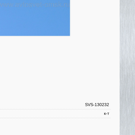
SVS-130232
к-т