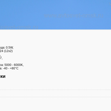
да: 0.5W,
 24 (12х2)
,
7,
,
а: 5000 - 6000K,
: -40 - +80°С
ики