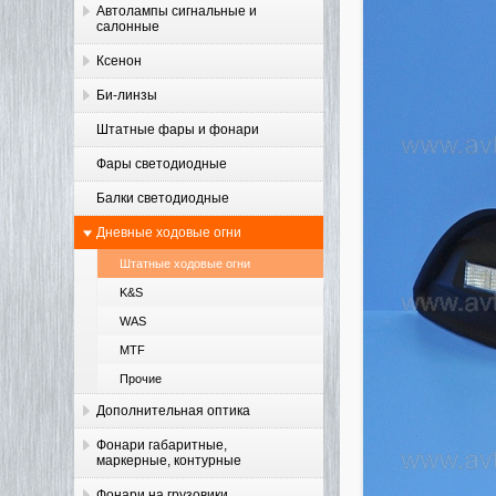
Автолампы сигнальные и
салонные
Ксенон
Би-линзы
Штатные фары и фонари
Фары светодиодные
Балки светодиодные
Дневные ходовые огни
Штатные ходовые огни
K&S
WAS
MTF
Прочие
Дополнительная оптика
Фонари габаритные,
маркерные, контурные
Фонари на грузовики,