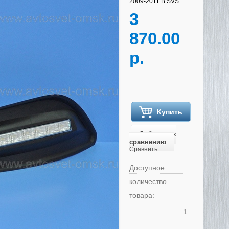
2009-2011 B SVS
3
870.00
р.
Купить
Добавить к
сравнению
Сравнить
Доступное
количество
товара:
1