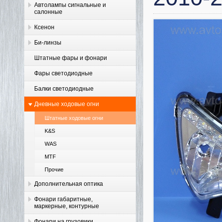
Автолампы сигнальные и
салонные
Ксенон
Би-линзы
Штатные фары и фонари
Фары светодиодные
Балки светодиодные
Дневные ходовые огни
Штатные ходовые огни
K&S
WAS
MTF
Прочие
Дополнительная оптика
Фонари габаритные,
маркерные, контурные
Фонари на грузовики,