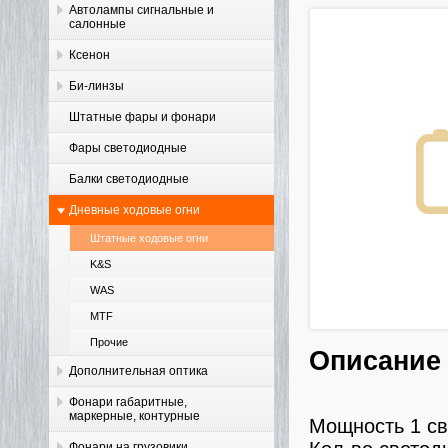
Автолампы сигнальные и
салонные
Ксенон
Би-линзы
Штатные фары и фонари
Фары светодиодные
Балки светодиодные
Дневные ходовые огни
Штатные ходовые огни
K&S
WAS
MTF
Прочие
Описание
Дополнительная оптика
Фонари габаритные,
маркерные, контурные
Мощность 1 св
Фонари на грузовики,