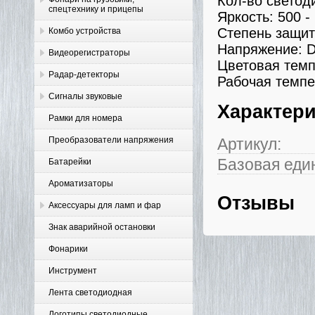
Кол-во светод
спецтехнику и прицепы
Яркость: 500 -
Степень защит
Комбо устройства
Напряжение: D
Видеорегистраторы
Цветовая темп
Радар-детекторы
Рабочая темпе
Сигналы звуковые
Характер
Рамки для номера
Преобразователи напряжения
Артикул:
Базовая еди
Батарейки
Ароматизаторы
Отзывы
Аксессуары для ламп и фар
Знак аварийной остановки
Фонарики
Инструмент
Лента светодиодная
Логотипы светодиодные