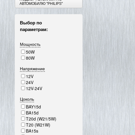
АВТОМОБИЛЮ "PHILIPS"
Выбор по
параметрам:
Мощность
50W
80W
Напряжение
12V
24V
12V-24V
Цоколь
BAY15d
BA15d
T20d (W21/5W)
T20 (W21W)
BA15s