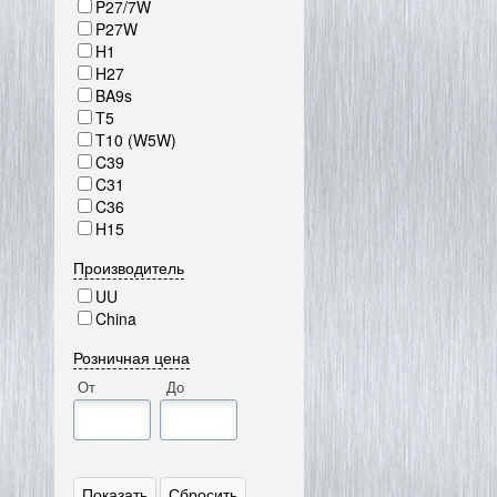
P27/7W
P27W
H1
H27
BA9s
T5
T10 (W5W)
C39
C31
C36
H15
Производитель
UU
China
Розничная цена
От
До