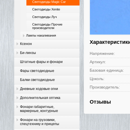
Светодиоды Magic Car
Светодиоды Xenite
Светодиоды Луч
Светодиоды Прочие
производители
Лампы накаливания
Характеристик
Ксенон
Би-линзы
Напряжение:
Артикул:
Штатные фары и фонари
Базовая единица:
Фары светодиодные
Цоколь:
Балки светодиодные
Производитель:
Дневные ходовые огни
Дополнительная оптика
Отзывы
Фонари габаритные,
маркерные, контурные
Фонари на грузовики,
спецтехнику и прицепы