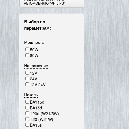
АВТОМОБИЛЮ "PHILIPS"
Выбор по
параметрам:
Мощность
50W
80W
Напряжение
12V
24V
12V-24V
Цоколь
BAY15d
BA15d
T20d (W21/5W)
T20 (W21W)
BA15s