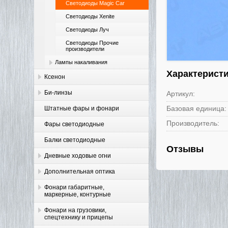
Светодиоды Magic Car
Светодиоды Xenite
Светодиоды Луч
Светодиоды Прочие
производители
Лампы накаливания
Характерист
Ксенон
Би-линзы
Артикул:
Базовая единица:
Штатные фары и фонари
Производитель:
Фары светодиодные
Балки светодиодные
Отзывы
Дневные ходовые огни
Дополнительная оптика
Фонари габаритные,
маркерные, контурные
Фонари на грузовики,
спецтехнику и прицепы