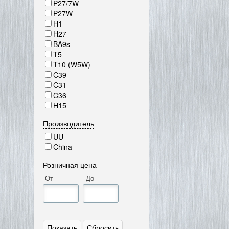
P27/7W
P27W
H1
H27
BA9s
T5
T10 (W5W)
C39
C31
C36
H15
Производитель
UU
China
Розничная цена
От
До