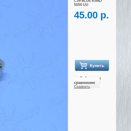
С39 BLUE 6SMD
5050 UU
45.00 р.
Купить
Добавить к
сравнению
Сравнить