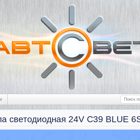
Ы
па светодиодная 24V С39 BLUE 