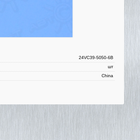
24VC39-5050-6B
шт
China