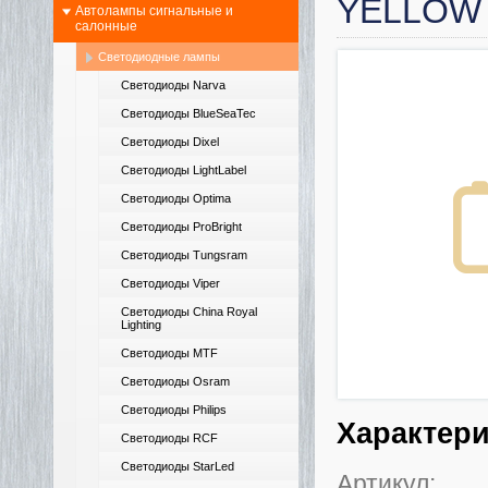
YELLOW 
Автолампы сигнальные и
салонные
Светодиодные лампы
Светодиоды Narva
Светодиоды BlueSeaTec
Светодиоды Dixel
Светодиоды LightLabel
Светодиоды Optima
Светодиоды ProBright
Светодиоды Tungsram
Светодиоды Viper
Светодиоды China Royal
Lighting
Светодиоды MTF
Светодиоды Osram
Светодиоды Philips
Характер
Светодиоды RCF
Светодиоды StarLed
Артикул: