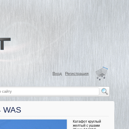
Вход
Регистрация
4 WAS
Катафот круглый
желтый с ушами