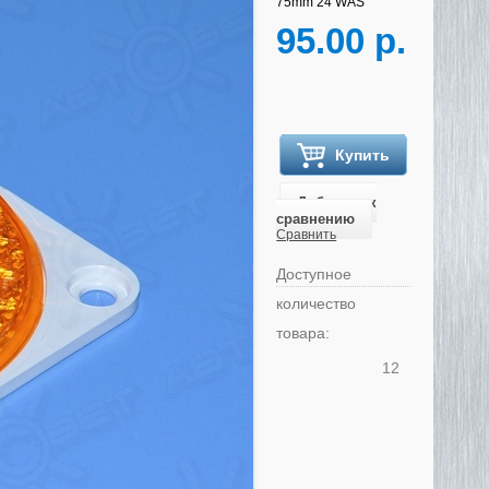
75mm 24 WAS
95.00 р.
Купить
Добавить к
сравнению
Сравнить
Доступное
количество
товара:
12