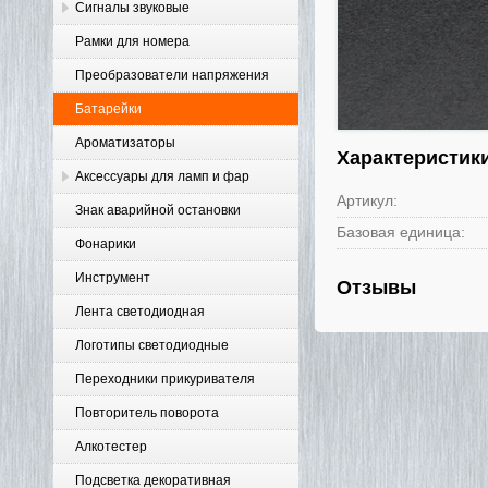
Сигналы звуковые
Рамки для номера
Преобразователи напряжения
Батарейки
Ароматизаторы
Характеристик
Аксессуары для ламп и фар
Артикул:
Знак аварийной остановки
Базовая единица:
Фонарики
Инструмент
Отзывы
Лента светодиодная
Логотипы светодиодные
Переходники прикуривателя
Повторитель поворота
Алкотестер
Подсветка декоративная