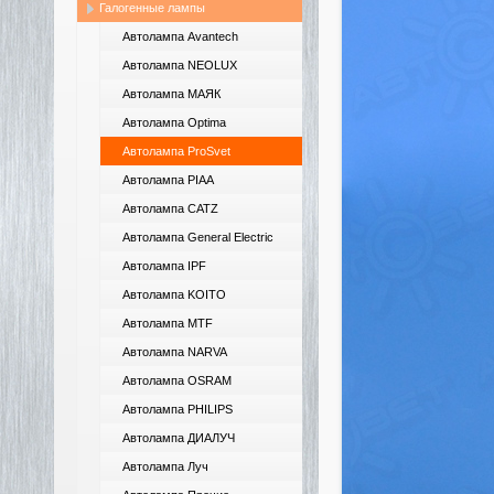
Галогенные лампы
Автолампа Avantech
Автолампа NEOLUX
Автолампа МАЯК
Автолампа Optima
Автолампа ProSvet
Автолампа PIAA
Автолампа CATZ
Автолампа General Electric
Автолампа IPF
Автолампа KOITO
Автолампа MTF
Автолампа NARVA
Автолампа OSRAM
Автолампа PHILIPS
Автолампа ДИАЛУЧ
Автолампа Луч