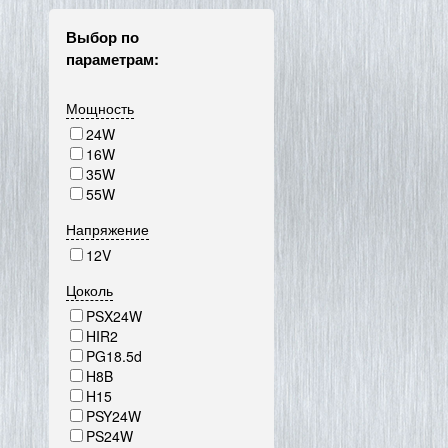
Выбор по
параметрам:
Мощность
24W
16W
35W
55W
Напряжение
12V
Цоколь
PSX24W
HIR2
PG18.5d
H8B
H15
PSY24W
PS24W