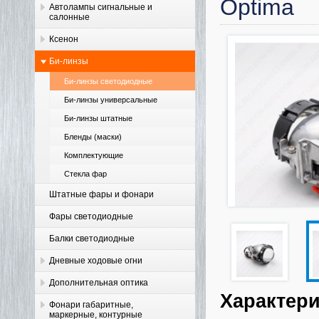
Optima
Автолампы сигнальные и
салонные
Ксенон
Би-линзы
Би-линзы светодиодные
Би-линзы универсальные
Би-линзы штатные
Бленды (маски)
Комплектующие
Стекла фар
Штатные фары и фонари
Фары светодиодные
Балки светодиодные
Дневные ходовые огни
Дополнительная оптика
Характер
Фонари габаритные,
маркерные, контурные