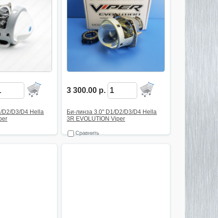
3 300.00 р.
1/D2/D3/D4 Hella
Би-линза 3.0" D1/D2/D3/D4 Hella
per
3R EVOLUTION Viper
Сравнить