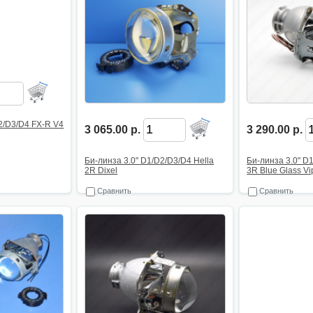
2/D3/D4 FX-R V4
3 065.00 р.
3 290.00 р.
Би-линза 3.0" D1/D2/D3/D4 Hella
Би-линза 3.0" D
2R Dixel
3R Blue Glass Vi
Сравнить
Сравнить