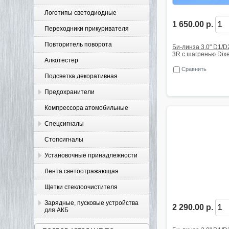
Логотипы светодиодные
1 650.00 р.
Переходники прикуривателя
Повторитель поворота
Би-линза 3.0" D1/D
3R с шагренью Dixe
Алкотестер
Сравнить
Подсветка декоративная
Предохранители
Компрессора атомобильные
Спецсигналы
Стопсигналы
Установочные принадлежности
Лента светоотражающая
Щетки стеклоочистителя
Зарядные, пусковые устройства
2 290.00 р.
для АКБ