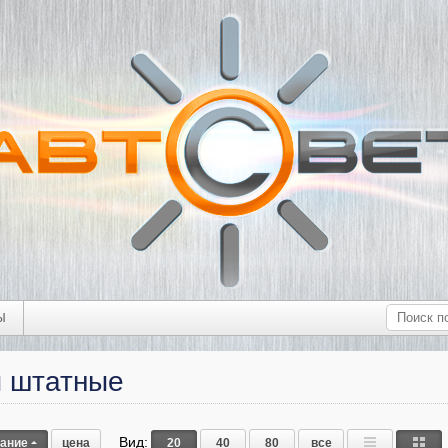
Ы
ы штатные
Вид:
вание
цена
20
40
80
все