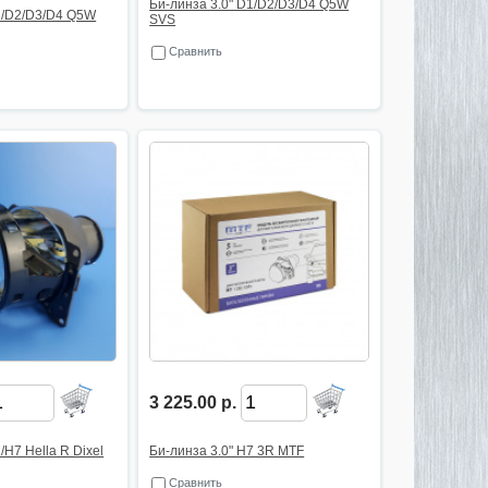
Би-линза 3.0" D1/D2/D3/D4 Q5W
1/D2/D3/D4 Q5W
SVS
Сравнить
3 225.00 р.
/H7 Hella R Dixel
Би-линза 3.0" H7 3R MTF
Сравнить