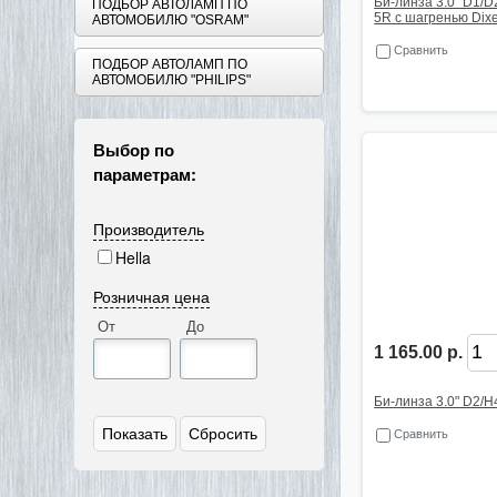
Би-линза 3.0" D1/D
ПОДБОР АВТОЛАМП ПО
5R с шагренью Dixe
АВТОМОБИЛЮ "OSRAM"
Сравнить
ПОДБОР АВТОЛАМП ПО
АВТОМОБИЛЮ "PHILIPS"
Выбор по
параметрам:
Производитель
Hella
Розничная цена
От
До
1 165.00 р.
Би-линза 3.0" D2/H4
Сравнить