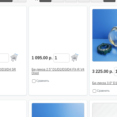
1 095.00 р.
2/D3/D4 5R
Би-линза 2.5" D1/D2/D3/D4 FX-R V4
3 225.00 р.
Dixel
Сравнить
Би-линза 3.0" D
Сравнить