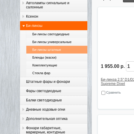
Автолампы сигнальные и
салонные
Ксенон
Би-линзы
Би-линзы светодиодные
Би-линзы универсальные
Би-линзы штатные
Бленды (маски)
Комплектующие
1 955.00 р.
Стекла фар
Би-линза 2.5" D1/D
Штатные фары и фонари
Supreme Dixel
Фары светодиодные
Сравнить
Балки светодиодные
Дневные ходовые огни
Дополнительная оптика
Фонари габаритные,
маркерные, контурные