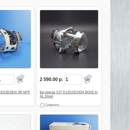
2 590.00 р.
1/D2/D3/D4 3R MTF
Би-линза 3.0" D1/D2/D3/D4 BOSCH
AL Dixel
Сравнить