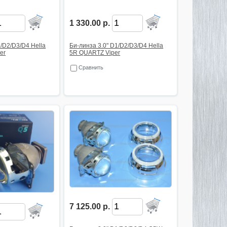
1 330.00 р.
1/D2/D3/D4 Hella
Би-линза 3.0" D1/D2/D3/D4 Hella
er
5R QUARTZ Viper
Сравнить
7 125.00 р.