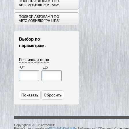
ПОДБОР АВТОЛАМП ПО
АВТОМОБИЛЮ "OSRAM"
ПОДБОР АВТОЛАМП ПО
АВТОМОБИЛЮ "PHILIPS"
Выбор по
параметрам:
Розничная цена
От
До
Copyright © 2013 “Автосвет”.
Разработка и дизайн «
АВТОМАТИЗАЦИЯ
» Работает на 1СБитрикс: Управлен