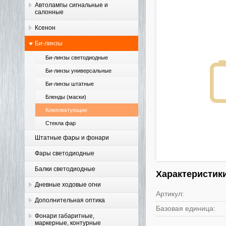
Автолампы сигнальные и
салонные
Ксенон
Би-линзы
Би-линзы светодиодные
Би-линзы универсальные
Би-линзы штатные
Бленды (маски)
Комплектующие
Стекла фар
Штатные фары и фонари
Фары светодиодные
Балки светодиодные
Характеристик
Дневные ходовые огни
Артикул:
Дополнительная оптика
Базовая единица:
Фонари габаритные,
маркерные, контурные