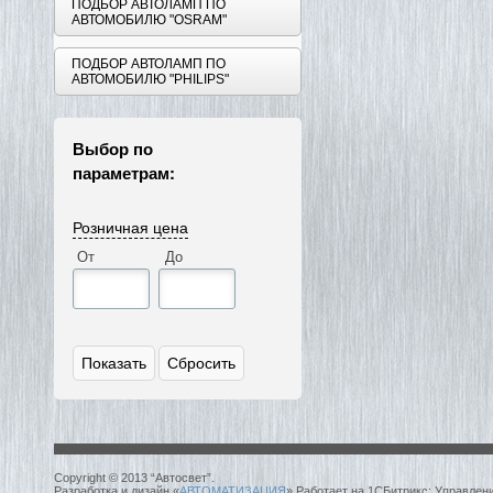
ПОДБОР АВТОЛАМП ПО
АВТОМОБИЛЮ "OSRAM"
ПОДБОР АВТОЛАМП ПО
АВТОМОБИЛЮ "PHILIPS"
Выбор по
параметрам:
Розничная цена
От
До
Copyright © 2013 “Автосвет”.
Разработка и дизайн «
АВТОМАТИЗАЦИЯ
» Работает на 1СБитрикс: Управлен