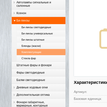
Автолампы сигнальные и
салонные
Ксенон
Би-линзы
Би-линзы светодиодные
Би-линзы универсальные
Би-линзы штатные
Бленды (маски)
Комплектующие
Стекла фар
Штатные фары и фонари
Фары светодиодные
Балки светодиодные
Характеристик
Дневные ходовые огни
Артикул:
Дополнительная оптика
Базовая единица:
Фонари габаритные,
маркерные, контурные