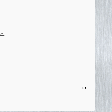
ить
к-т