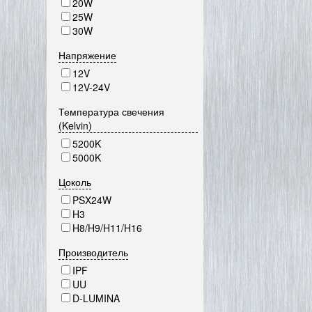
20W
25W
30W
Напряжение
12V
12V-24V
Температура свечения
(Kelvin)
5200K
5000K
Цоколь
PSX24W
H3
H8/H9/H11/H16
Производитель
IPF
UU
D-LUMINA