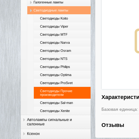
Галогенные лампы
Светодиодные лампы
Светодиоды Koito
Светодиоды Viper
Светодиоды MTF
Светодиоды Narva
Светодиоды Osram
Светодиоды NTS
Светодиоды Philips
Светодиоды Optima
Светодиоды ProSvet
Светодиоды Прочие
производители
Характерист
Светодиоды Sal-man
Базовая единица:
Светодиоды Xenite
Автолампы сигнальные и
салонные
Отзывы
Ксенон