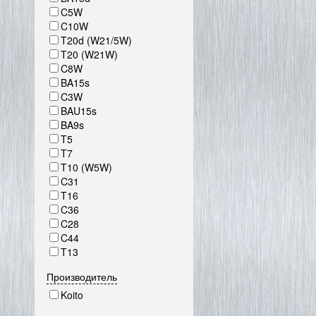
C5W
C10W
T20d (W21/5W)
T20 (W21W)
C8W
BA15s
C3W
BAU15s
BA9s
T5
T7
T10 (W5W)
C31
T16
C36
C28
C44
T13
Производитель
Koito