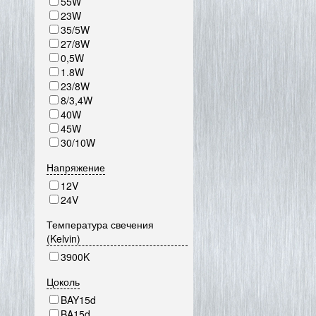
55W
23W
35/5W
27/8W
0,5W
1.8W
23/8W
8/3,4W
40W
45W
30/10W
Напряжение
12V
24V
Температура свечения
(Kelvin)
3900K
Цоколь
BAY15d
BA15d