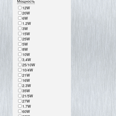
Мощность
12W
20W
6W
1.2W
3W
15W
25W
5W
8W
10W
3,4W
25/10W
10/4W
21W
16W
2.3W
35W
21/5W
27W
1.7W
60W