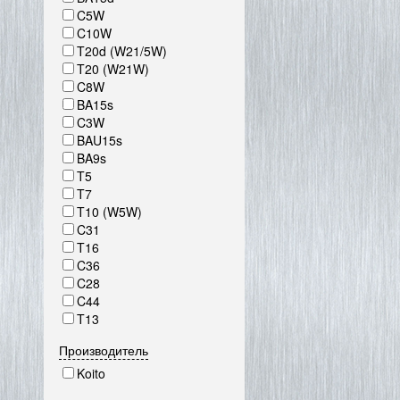
C5W
C10W
T20d (W21/5W)
T20 (W21W)
C8W
BA15s
C3W
BAU15s
BA9s
T5
T7
T10 (W5W)
C31
T16
C36
C28
C44
T13
Производитель
Koito