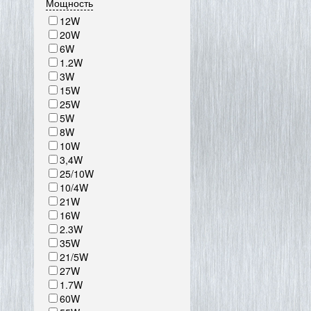
Мощность
12W
20W
6W
1.2W
3W
15W
25W
5W
8W
10W
3,4W
25/10W
10/4W
21W
16W
2.3W
35W
21/5W
27W
1.7W
60W