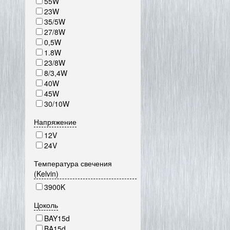
55W
23W
35/5W
27/8W
0,5W
1.8W
23/8W
8/3,4W
40W
45W
30/10W
Напряжение
12V
24V
Температура свечения
(Kelvin)
3900K
Цоколь
BAY15d
BA15d