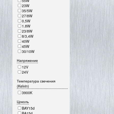
55W
23W
35/5W
27/8W
0,5W
1.8W
23/8W
8/3,4W
40W
45W
30/10W
Напряжение
12V
24V
Температура свечения
(Kelvin)
3900K
Цоколь
BAY15d
BA15d