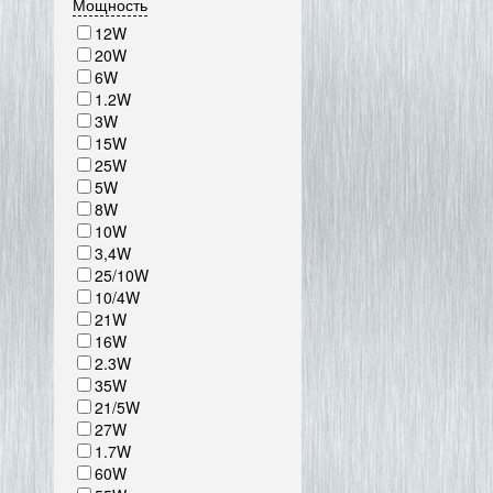
Мощность
12W
20W
6W
1.2W
3W
15W
25W
5W
8W
10W
3,4W
25/10W
10/4W
21W
16W
2.3W
35W
21/5W
27W
1.7W
60W