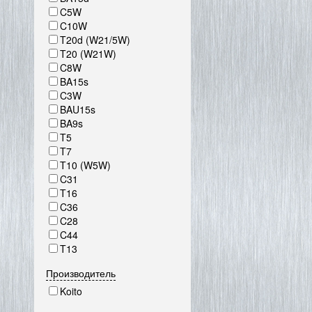
C5W
C10W
T20d (W21/5W)
T20 (W21W)
C8W
BA15s
C3W
BAU15s
BA9s
T5
T7
T10 (W5W)
C31
T16
C36
C28
C44
T13
Производитель
Koito