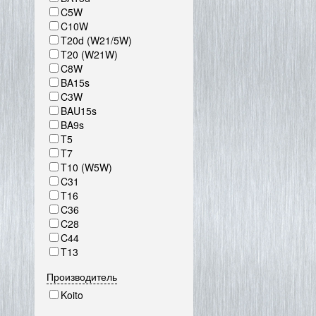
C5W
C10W
T20d (W21/5W)
T20 (W21W)
C8W
BA15s
C3W
BAU15s
BA9s
T5
T7
T10 (W5W)
C31
T16
C36
C28
C44
T13
Производитель
Koito