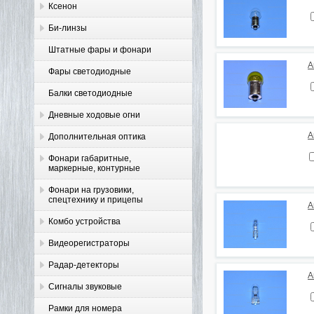
Ксенон
Би-линзы
Штатные фары и фонари
А
Фары светодиодные
Балки светодиодные
Дневные ходовые огни
А
Дополнительная оптика
Фонари габаритные,
маркерные, контурные
Фонари на грузовики,
спецтехнику и прицепы
А
Комбо устройства
Видеорегистраторы
Радар-детекторы
А
Сигналы звуковые
Рамки для номера