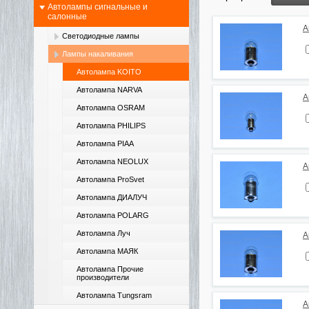
Автолампы сигнальные и
салонные
А
Светодиодные лампы
Лампы накаливания
Автолампа KOITO
Автолампа NARVA
А
Автолампа OSRAM
Автолампа PHILIPS
Автолампа PIAA
Автолампа NEOLUX
А
Автолампа ProSvet
Автолампа ДИАЛУЧ
Автолампа POLARG
Автолампа Луч
А
Автолампа МАЯК
Автолампа Прочие
производители
Автолампа Tungsram
А