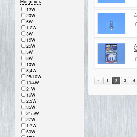
Мощность
12W
20W
А
6W
1.2W
3W
15W
25W
А
W
5W
8W
10W
3,4W
25/10W
<
1
2
3
4
10/4W
21W
16W
2.3W
35W
21/5W
27W
1.7W
60W