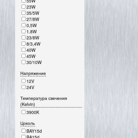
55W
23W
35/5W
27/8W
0,5W
1.8W
23/8W
8/3,4W
40W
45W
30/10W
Напряжение
12V
24V
Температура свечения
(Kelvin)
3900K
Цоколь
BAY15d
BA15d