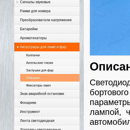
Сигналы звуковые
Рамки для номера
Преобразователи напряжения
Батарейки
Ароматизаторы
Аксессуары для ламп и фар
Колпачки
Описа
Ангельские глазки
Заглушки для фар
Обманки
Светодио
Фиксаторы ламп
бортового
Знак аварийной остановки
параметры
Фонарики
лампой, ч
Инструмент
автомобил
Лента светодиодная
Логотипы светодиодные