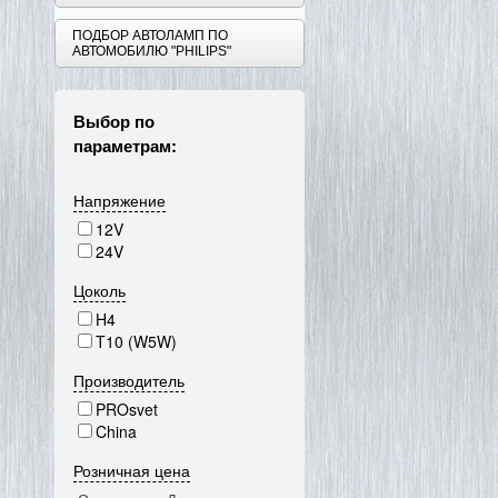
ПОДБОР АВТОЛАМП ПО
АВТОМОБИЛЮ "PHILIPS"
Выбор по
параметрам:
Напряжение
12V
24V
Цоколь
H4
T10 (W5W)
Производитель
PROsvet
China
Розничная цена