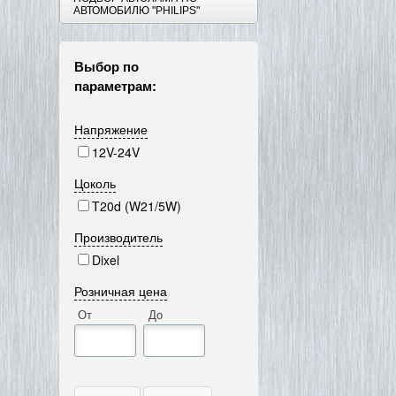
АВТОМОБИЛЮ "PHILIPS"
Выбор по
параметрам:
Напряжение
12V-24V
Цоколь
T20d (W21/5W)
Производитель
Dixel
Розничная цена
От
До