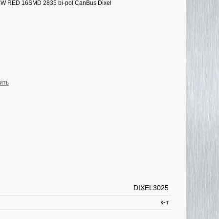
W RED 16SMD 2835 bi-pol CanBus Dixel
ить
DIXEL3025
к-т