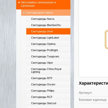
Автолампы сигнальные и
салонные
Светодиодные лампы
Светодиоды Narva
Светодиоды BlueSeaTec
Светодиоды Dixel
Светодиоды LightLabel
Светодиоды Optima
Светодиоды ProBright
Светодиоды Tungsram
Светодиоды Viper
Светодиоды China Royal
Lighting
Светодиоды MTF
Характерист
Светодиоды Osram
Светодиоды Philips
Артикул:
Светодиоды RCF
Базовая единица:
Светодиоды StarLed