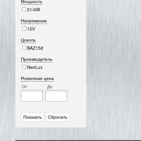
Мощность
21/4W
Напряжение
12V
Цоколь
BAZ15d
Производитель
NeoLux
Розничная цена
От
До