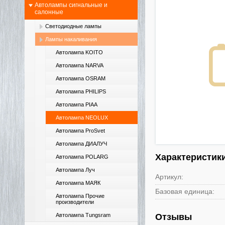
Автолампы сигнальные и
салонные
Светодиодные лампы
Лампы накаливания
Автолампа KOITO
Автолампа NARVA
Автолампа OSRAM
Автолампа PHILIPS
Автолампа PIAA
Автолампа NEOLUX
Автолампа ProSvet
Автолампа ДИАЛУЧ
Характеристик
Автолампа POLARG
Автолампа Луч
Артикул:
Автолампа МАЯК
Базовая единица:
Автолампа Прочие
производители
Автолампа Tungsram
Отзывы