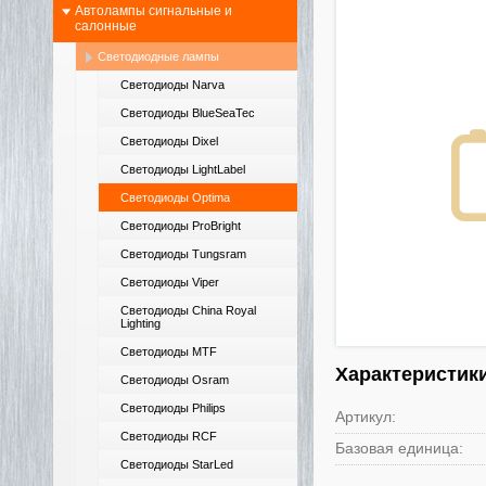
Автолампы сигнальные и
салонные
Светодиодные лампы
Светодиоды Narva
Светодиоды BlueSeaTec
Светодиоды Dixel
Светодиоды LightLabel
Светодиоды Optima
Светодиоды ProBright
Светодиоды Tungsram
Светодиоды Viper
Светодиоды China Royal
Lighting
Светодиоды MTF
Характеристик
Светодиоды Osram
Светодиоды Philips
Артикул:
Светодиоды RCF
Базовая единица:
Светодиоды StarLed