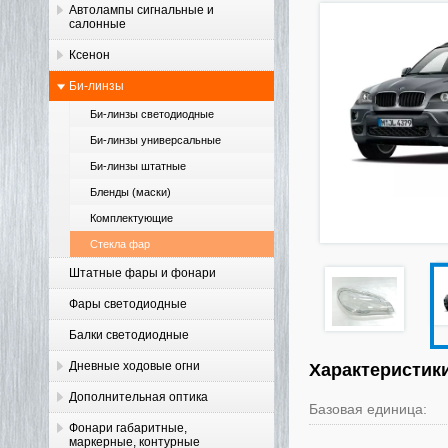
Автолампы сигнальные и
салонные
Ксенон
Би-линзы
Би-линзы светодиодные
Би-линзы универсальные
Би-линзы штатные
Бленды (маски)
Комплектующие
Стекла фар
Штатные фары и фонари
Фары светодиодные
Балки светодиодные
Дневные ходовые огни
Характеристик
Дополнительная оптика
Базовая единица:
Фонари габаритные,
маркерные, контурные