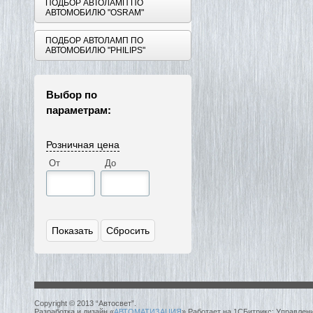
ПОДБОР АВТОЛАМП ПО
АВТОМОБИЛЮ "OSRAM"
ПОДБОР АВТОЛАМП ПО
АВТОМОБИЛЮ "PHILIPS"
Выбор по
параметрам:
Розничная цена
От
До
Copyright © 2013 “Автосвет”.
Разработка и дизайн «
АВТОМАТИЗАЦИЯ
» Работает на 1СБитрикс: Управлен