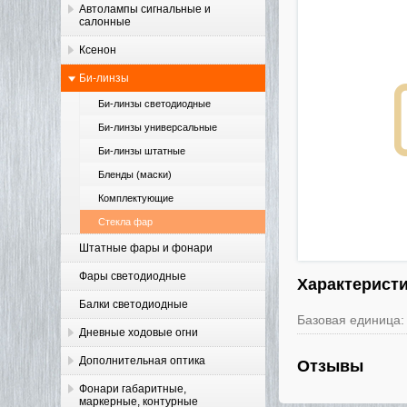
Автолампы сигнальные и
салонные
Ксенон
Би-линзы
Би-линзы светодиодные
Би-линзы универсальные
Би-линзы штатные
Бленды (маски)
Комплектующие
Стекла фар
Штатные фары и фонари
Фары светодиодные
Характерист
Балки светодиодные
Базовая единица:
Дневные ходовые огни
Дополнительная оптика
Отзывы
Фонари габаритные,
маркерные, контурные