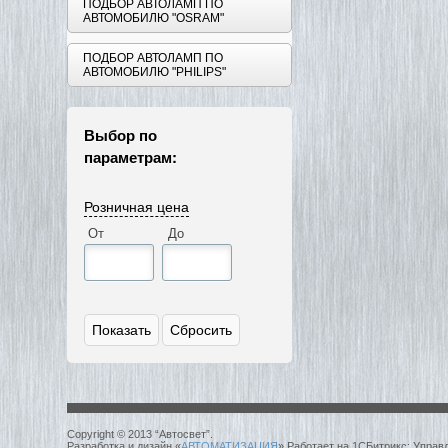
ПОДБОР АВТОЛАМП ПО
АВТОМОБИЛЮ "OSRAM"
ПОДБОР АВТОЛАМП ПО
АВТОМОБИЛЮ "PHILIPS"
Выбор по
параметрам:
Розничная цена
От
До
Copyright © 2013 “Автосвет”.
Разработка и дизайн «
АВТОМАТИЗАЦИЯ
» Работает на 1СБитрикс: Управ