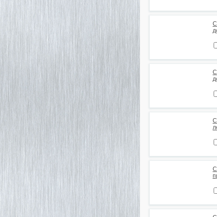
С
д
С
д
С
л
С
п