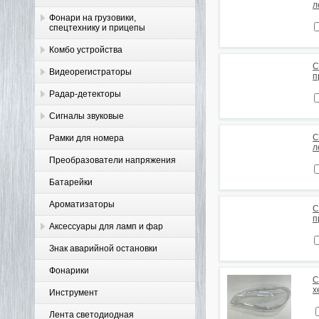
л
Фонари на грузовики,
спецтехнику и прицепы
Комбо устройства
С
Видеорегистраторы
п
Радар-детекторы
Сигналы звуковые
С
Рамки для номера
л
Преобразователи напряжения
Батарейки
Ароматизаторы
С
п
Аксессуары для ламп и фар
Знак аварийной остановки
Фонарики
С
x
Инструмент
Лента светодиодная