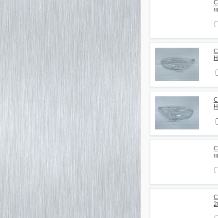
С
п
С
H
С
H
С
п
С
2