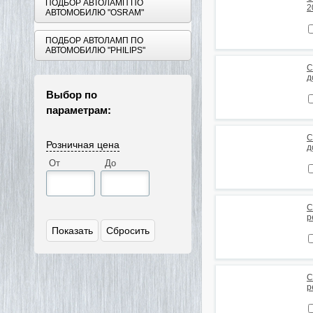
ПОДБОР АВТОЛАМП ПО
2
АВТОМОБИЛЮ "OSRAM"
ПОДБОР АВТОЛАМП ПО
АВТОМОБИЛЮ "PHILIPS"
С
д
Выбор по
параметрам:
С
Розничная цена
д
От
До
С
р
С
р