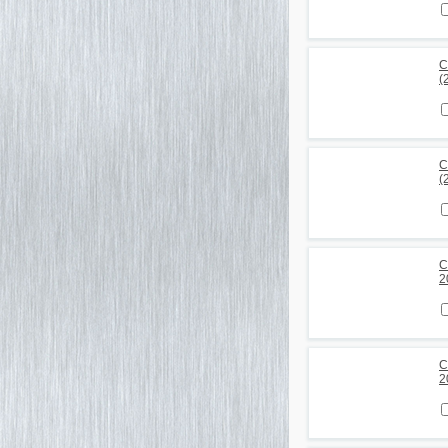
С
(
С
(
С
2
С
2