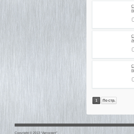
С
п
С
л
С
п
1
По стр.
Copyright © 2013 “Автосвет”.