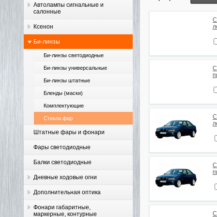
Автолампы сигнальные и
салонные
С
Ксенон
л
Би-линзы
Би-линзы светодиодные
Би-линзы универсальные
С
п
Би-линзы штатные
Бленды (маски)
Комплектующие
С
Стекла фар
л
Штатные фары и фонари
Фары светодиодные
Балки светодиодные
С
п
Дневные ходовые огни
Дополнительная оптика
Фонари габаритные,
С
маркерные, контурные