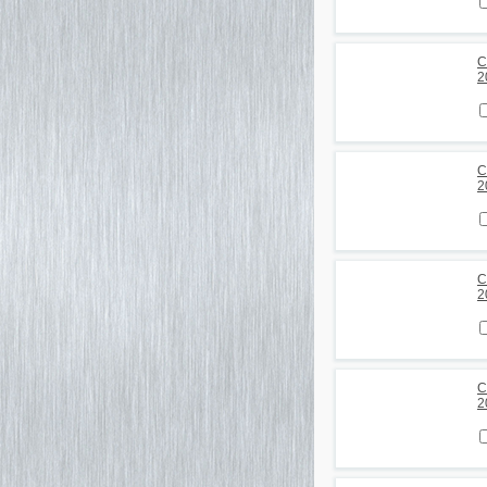
С
2
С
2
С
2
С
2