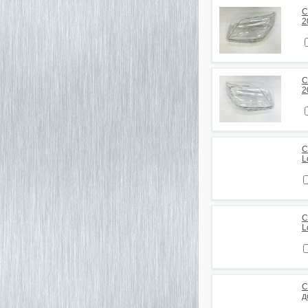
С
2
С
2
С
L
С
L
С
д