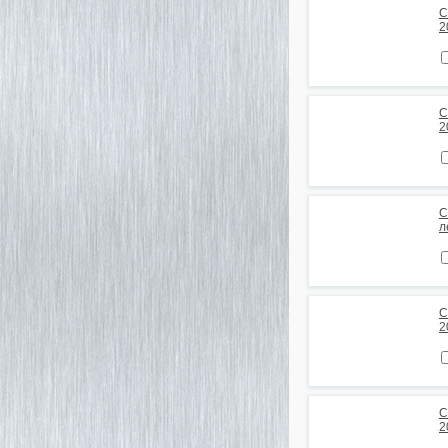
С
2
С
2
С
л
С
2
С
2