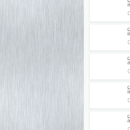
С
л
С
п
С
л
С
п
С
л