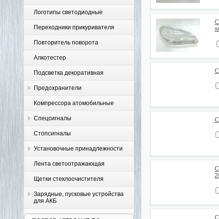
Логотипы светодиодные
С
Переходники прикуривателя
x
Повторитель поворота
Алкотестер
С
Подсветка декоративная
Предохранители
Компрессора атомобильные
Спецсигналы
С
Стопсигналы
Установочные принадлежности
Лента светоотражающая
С
2
Щетки стеклоочистителя
Зарядные, пусковые устройства
для АКБ
С