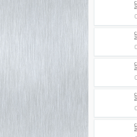
С
2
С
2
С
2
С
2
С
2