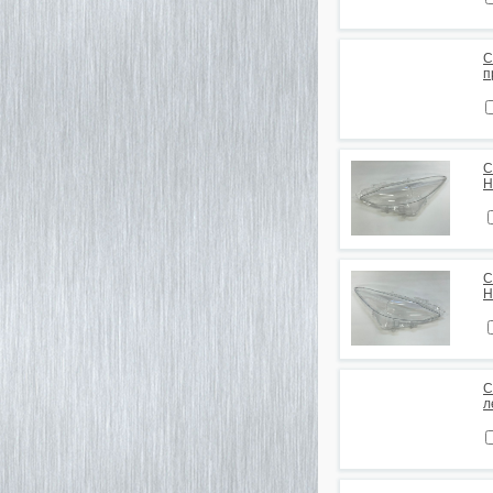
С
п
С
H
С
H
С
л