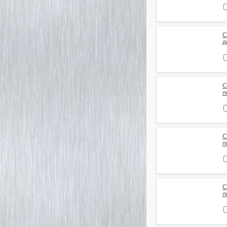
С
д
С
л
С
п
С
л